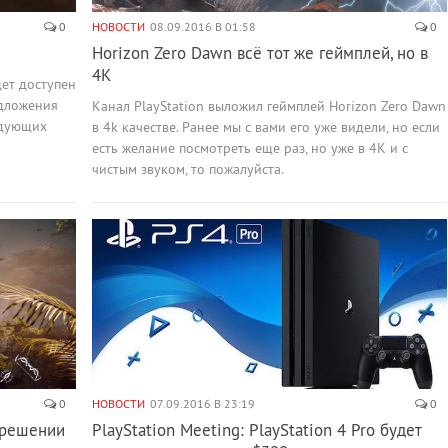
0
НОВОСТИ
08.09.2016 В 01:58
0
Horizon Zero Dawn всё тот же геймплей, но в
4K
удет доступен
едложения
Канал PlayStation выложил геймплей Horizon Zero Dawn
едующих
в 4k качестве. Ранее мы с вами его уже видели, но если
есть желание посмотреть еще раз, но уже в 4K и с
чистым звуком, то пожалуйста.
0
НОВОСТИ
07.09.2016 В 23:19
0
зрешении
PlayStation Meeting: PlayStation 4 Pro будет