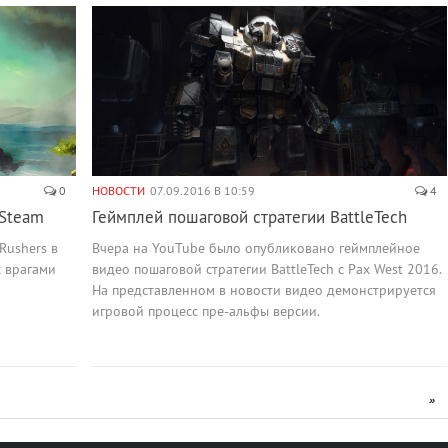
0
НОВОСТИ
07.09.2016 В 10:59
4
 Steam
Геймплей пошаговой стратегии BattleTech
Rushers в
Вчера на YouTube было опубликовано геймплейное
с врагами
видео пошаговой стратегии BattleTech с Pax West 2016.
На представленном в новости видео демонстрируется
игровой процесс пре-альфы версии.
»