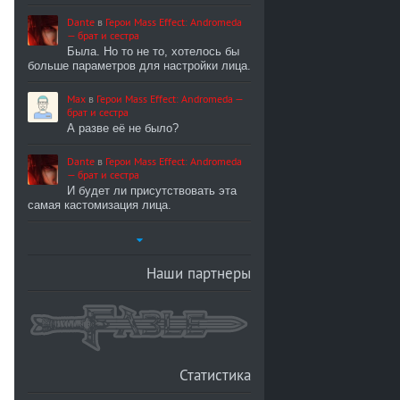
Dante
в
Герои Mass Effect: Andromeda
— брат и сестра
Была. Но то не то, хотелось бы
больше параметров для настройки лица.
Max
в
Герои Mass Effect: Andromeda —
брат и сестра
А разве её не было?
Dante
в
Герои Mass Effect: Andromeda
— брат и сестра
И будет ли присутствовать эта
самая кастомизация лица.
Наши партнеры
Статистика