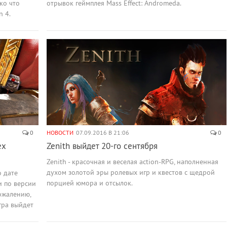
ко что
отрывок геймплея Mass Effect: Andromeda.
 4.
0
НОВОСТИ
07.09.2016 В 21:06
0
ех
Zenith выйдет 20-го сентября
Zenith - красочная и веселая action-RPG, наполненная
духом золотой эры ролевых игр и квестов с щедрой
о дате
порцией юмора и отсылок.
и по версии
сожалению,
игра выйдет