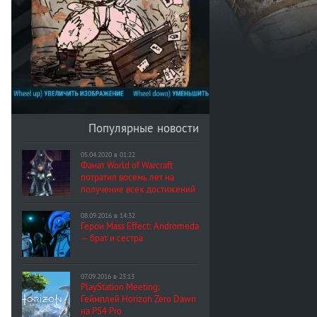
Популярные новости
05.04.2020 в 01:22
Фанат World of Warcraft
потратил восемь лет на
получение всех достижений
08.09.2016 в 14:32
Герои Mass Effect: Andromeda
— брат и сестра
07.09.2016 в 23:13
PlayStation Meeting:
Геймплей Horizon Zero Dawn
на PS4 Pro