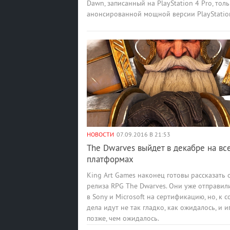
Dawn, записанный на PlayStation 4 Pro, толь
анонсированной мощной версии PlayStation
НОВОСТИ
07.09.2016 В 21:53
The Dwarves выйдет в декабре на вс
платформах
King Art Games наконец готовы рассказать 
релиза RPG The Dwarves. Они уже отправил
в Sony и Microsoft на сертификацию, но, к 
дела идут не так гладко, как ожидалось, и 
позже, чем ожидалось.