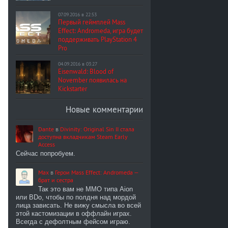
07.09.2016 в 22:53
Первый геймплей Mass
Effect: Andromeda, игра будет
поддерживать PlayStation 4
Pro
04.09.2016 в 03:27
Eisenwald: Blood of
November появилась на
Kickstarter
Новые комментарии
Dante
в
Divinity: Original Sin II стала
доступна вкладчикам Steam Early
Access
Сейчас попробуем.
Max
в
Герои Mass Effect: Andromeda —
брат и сестра
Так это вам не MMO типа Aion
или BDo, чтобы по полдня над мордой
лица зависать. Не вижу смысла во всей
этой кастомизации в оффлайн играх.
Всегда с дефолтным фейсом играю.