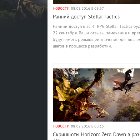
НОВОСТИ
08.09.2016 В 09:37
Ранний доступ Stellar Tactics
Ранний доступ к sci-fi RPG Stellar Tactics б
22 сентября. Ваши отзывы, замечания и пр
будут иметь решающее значение для посл
шагов в процессе разработки.
НОВОСТИ
08.09.2016 В 00:15
Скриншоты Horizon: Zero Dawn в ра