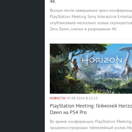
4K
Вскоре после завершения пресс-конференц
PlayStation Meeting Sony Interactive Entert
опубликовала несколько новых скриншотов 
Zero Dawn, снятых в разрешении 4К.
НОВОСТИ
07.09.2016 В 23:13
PlayStation Meeting: Геймплей Horiz
Dawn на PS4 Pro
Во время конференции PlayStation Meeting
продемонстрирован геймплейный ролик Hor