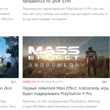
продаваться по цене $399
ии на
Технических характеристик PlayStation 4 Pro до сих
ainment
пор нет, зато теперь мы знаем, как выглядит консоль, и
Horizon:
когда она попадет на рынок.
1
НОВОСТИ
07.09.2016 В 22:53
2
on Zero
Первый геймплей Mass Effect: Andromeda, игра
будет поддерживать PlayStation 4 Pro
 был
Наконец-то! На конференции PlayStation Meeting
izon: Zero
студия BioWare действительно показала первый