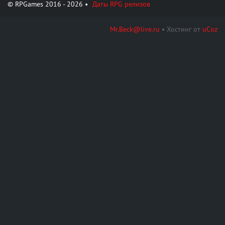
© RPGames 2016 - 2026 •
Даты RPG релизов
Mr.Beck@live.ru
•
Хостинг от
uCoz