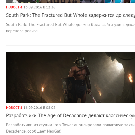
НОВОСТИ
16.09.2016 В 12:36
South Park: The Fractured But Whole задержится до сле
South Park: The Fractured But Whole должна была выйти уже в дек
переносе релиза.
НОВОСТИ
16.09.2016 В 08:02
Разработчики The Age of Decadance делают классическу
Разработчики из студии Iron Tower анонсировали пошаговую такти
Decadence, сообщает NeoGaf.