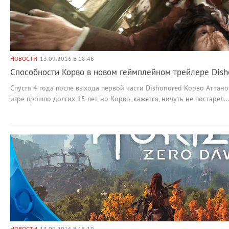
НОВОСТИ
13.09.2016 В 18:46
Способности Корво в новом геймплейном трейлере Dish
Спустя 4 года после выхода первой части Dishonored Корво Аттано 
игре прошло долгих 15 лет, но Корво, кажется, ничуть не постарел..
НОВОСТИ
13.09.2016 В 15:19