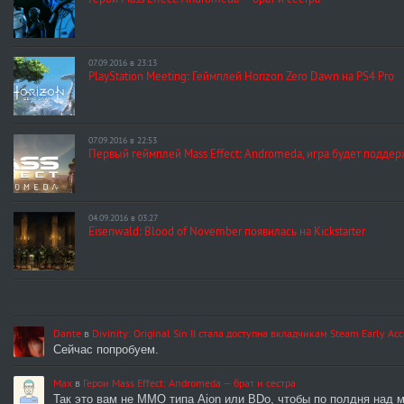
07.09.2016 в 23:13
PlayStation Meeting: Геймплей Horizon Zero Dawn на PS4 Pro
07.09.2016 в 22:53
Первый геймплей Mass Effect: Andromeda, игра будет поддерж
04.09.2016 в 03:27
Eisenwald: Blood of November появилась на Kickstarter
Dante
в
Divinity: Original Sin II стала доступна вкладчикам Steam Early Acc
Сейчас попробуем.
Max
в
Герои Mass Effect: Andromeda — брат и сестра
Так это вам не MMO типа Aion или BDo, чтобы по полдня над 