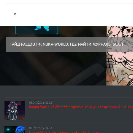
«
ГАЙД FALLOUT 4: NUKA-WORLD: ГДЕ НАЙТИ ЖУРНАЛЫ SCAV!
05.04.2020 в 01:22
Фанат World of Warcraft потратил восемь лет на получение в
08.09.2016 в 14:32
Герои Mass Effect: Andromeda — брат и сестра